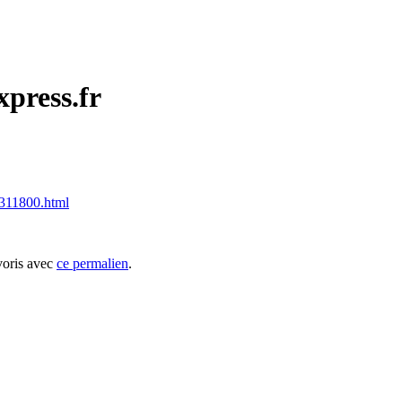
xpress.fr
_1311800.html
voris avec
ce permalien
.