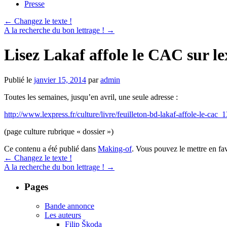
Presse
←
Changez le texte !
A la recherche du bon lettrage !
→
Lisez Lakaf affole le CAC sur le
Publié le
janvier 15, 2014
par
admin
Toutes les semaines, jusqu’en avril, une seule adresse :
http://www.lexpress.fr/culture/livre/feuilleton-bd-lakaf-affole-le-cac
(page culture rubrique « dossier »)
Ce contenu a été publié dans
Making-of
. Vous pouvez le mettre en fa
←
Changez le texte !
A la recherche du bon lettrage !
→
Pages
Bande annonce
Les auteurs
Filip Škoda